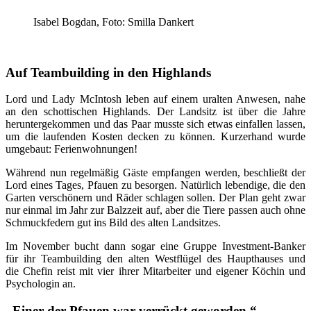
Isabel Bogdan, Foto: Smilla Dankert
Auf Teambuilding in den Highlands
Lord und Lady McIntosh leben auf einem uralten Anwesen, nahe
an den schottischen Highlands. Der Landsitz ist über die Jahre
heruntergekommen und das Paar musste sich etwas einfallen lassen,
um die laufenden Kosten decken zu können. Kurzerhand wurde
umgebaut: Ferienwohnungen!
Während nun regelmäßig Gäste empfangen werden, beschließt der
Lord eines Tages, Pfauen zu besorgen. Natürlich lebendige, die den
Garten verschönern und Räder schlagen sollen. Der Plan geht zwar
nur einmal im Jahr zur Balzzeit auf, aber die Tiere passen auch ohne
Schmuckfedern gut ins Bild des alten Landsitzes.
Im November bucht dann sogar eine Gruppe Investment-Banker
für ihr Teambuilding den alten Westflügel des Haupthauses und
die Chefin reist mit vier ihrer Mitarbeiter und eigener Köchin und
Psychologin an.
„Einer der Pfauen war verrückt geworden.“